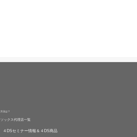
る方法は？
旋ソックス代理店一覧
４DSセミナー情報＆４DS商品