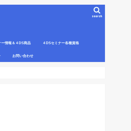
search
ナー情報＆４DS商品
４DSセミナー各種資格
ンプレート（S字カーブ定
部門の説明
ナー受講料について
講のルールとキャンセルに
４DS電磁波ゼロ手技師
4DS－治療革命－ Pプロジェクト６ヶ
4DSアイソメトリックについて
4DSの資格者一覧
４DS姿勢分析師になるための必修科
姿勢分析師になるための必修セミナー
4ＤＳ姿勢分析師になるためのＱ＆Ａ
4DSの姿勢分析師になるには？
SECの登録者
4DS姿勢分
４DSイン
4DS プラ
ー
お問い合わせ
月コース修了生
目。
の内容。
波動遠隔整体の申し込み方法
。