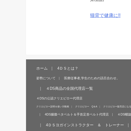
猫背で健康に!!
ホーム
4ＤＳとは？
姿勢について
医療従事者,学生のための語呂合わせ。
４DS商品の全国代理店一覧
４DSの公認クリエピロー代理店
クリエピロー説明＆使い方動画
クリエピロー Q＆A
クリエピロー販売店にな
4DS腸腹ペタベルト＆手首足首ベルト代理店
４DS螺
4ＤＳヨガインストラクター ＆ トレーナー