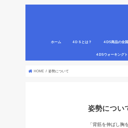
ホーム
4ＤＳとは？
４DS商品の全
姿勢について
医療従事者,学生のための語呂合わせ
４DSの公認クリ
4DS腸腹ペタベ
４DS螺旋ソック
４DSウォーキン
代理店
HOME
姿勢について
姿勢につい
「背筋を伸ばし胸