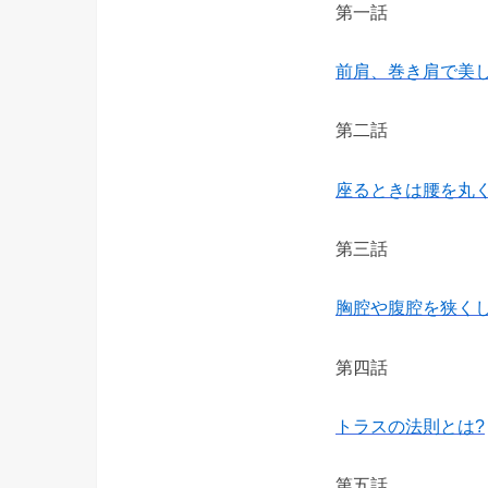
第一話
前肩、巻き肩で美し
第二話
座るときは腰を丸
第三話
胸腔や腹腔を狭く
第四話
トラスの法則とは?
第五話