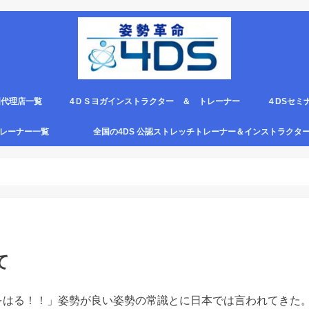
国代理店一覧
4ＤＳヨガインストラクター ＆ トレーナー
４DSセミ
。
エピロー代理店
ルト＆手首足首ベルト
ス代理店一覧
クリエピロー説明＆使い方動画
クリエピロー Q＆A
クリエピロー販売店になる方法は？
4ds商品
４DSのテ
４ＤＳの各
4DS セミ
セミナー受
グトレーナー一覧
全国の4DS 公認ストレッチトレーナー＆インストラクタ
規）
ついて
４DSストレッチ instructor とは？
て
をはる！！」姿勢が良い姿勢の常識とに日本では言われてきた