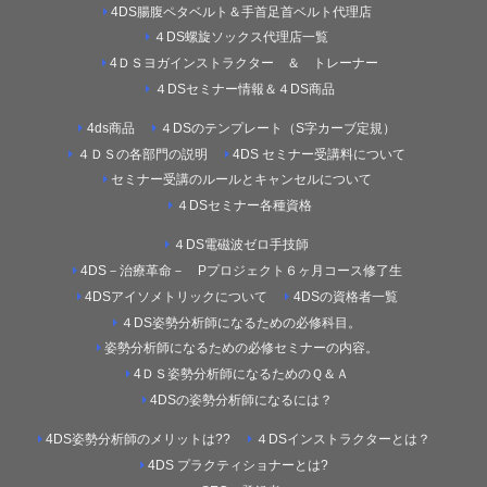
4DS腸腹ペタベルト＆手首足首ベルト代理店
４DS螺旋ソックス代理店一覧
4ＤＳヨガインストラクター ＆ トレーナー
４DSセミナー情報＆４DS商品
4ds商品
４DSのテンプレート（S字カーブ定規）
４ＤＳの各部門の説明
4DS セミナー受講料について
セミナー受講のルールとキャンセルについて
４DSセミナー各種資格
４DS電磁波ゼロ手技師
4DS－治療革命－ Pプロジェクト６ヶ月コース修了生
4DSアイソメトリックについて
4DSの資格者一覧
４DS姿勢分析師になるための必修科目。
姿勢分析師になるための必修セミナーの内容。
4ＤＳ姿勢分析師になるためのＱ＆Ａ
4DSの姿勢分析師になるには？
4DS姿勢分析師のメリットは??
４DSインストラクターとは？
4DS プラクティショナーとは?