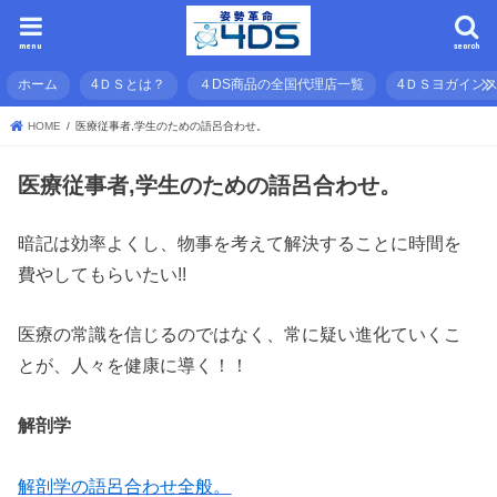
menu
search
ホーム
4ＤＳとは？
４DS商品の全国代理店一覧
4ＤＳヨガイン
HOME
医療従事者,学生のための語呂合わせ。
医療従事者,学生のための語呂合わせ。
暗記は効率よくし、物事を考えて解決することに時間を
費やしてもらいたい!!
医療の常識を信じるのではなく、常に疑い進化ていくこ
とが、人々を健康に導く！！
解剖学
解剖学の語呂合わせ全般。