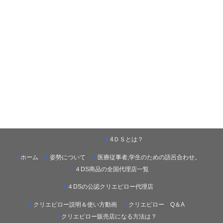
4ＤＳとは？
ホーム
姿勢について
医療従事者,学生のための語呂合わせ。
４DS商品の全国代理店一覧
４DSの公認クリエピロー代理店
クリエピロー説明＆使い方動画
クリエピロー Q＆A
クリエピロー販売店になる方法は？